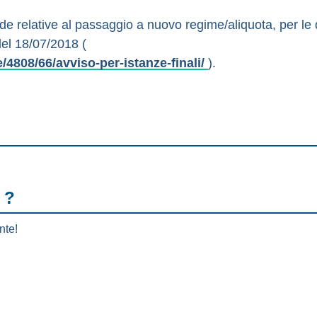
de relative al passaggio a nuovo regime/aliquota, per le 
del 18/07/2018 (
e/4808/66/avviso-per-istanze-finali/
).
 ?
nte!