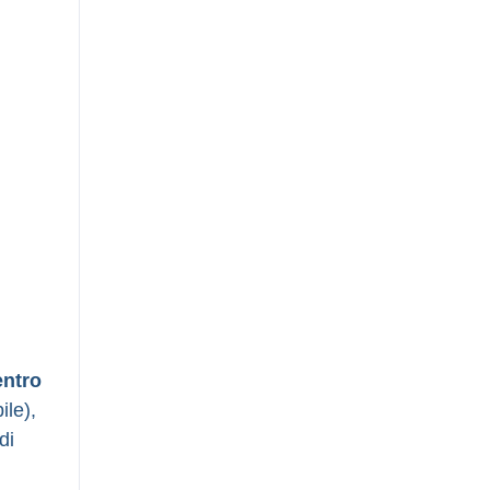
entro
le),
di