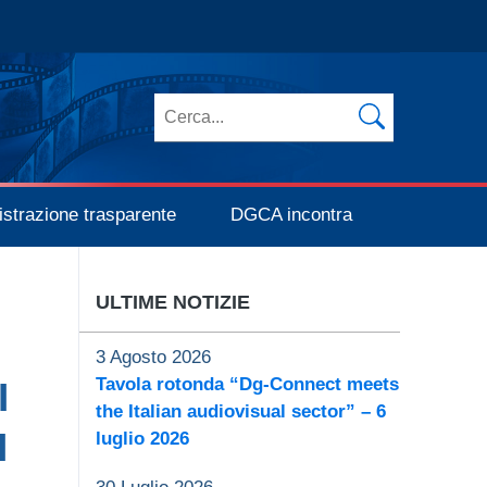
Cerca nel sito
strazione trasparente
DGCA incontra
ULTIME NOTIZIE
3 Agosto 2026
Tavola rotonda “Dg-Connect meets
I
the Italian audiovisual sector” – 6
I
luglio 2026